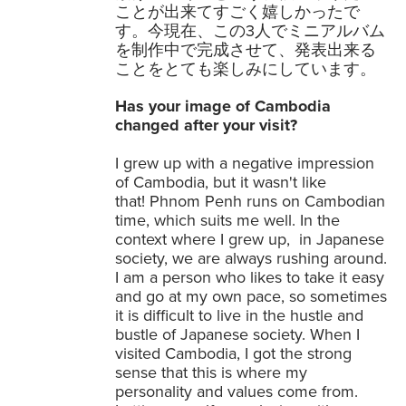
ことが出来てすごく嬉しかったで
す。今現在、この3人でミニアルバム
を制作中で完成させて、発表出来る
ことをとても楽しみにしています。
Has your image of Cambodia
changed after your visit?
I grew up with a negative impression
of Cambodia, but it wasn't like
that! Phnom Penh runs on Cambodian
time, which suits me well. In the
context where I grew up, in Japanese
society, we are always rushing around.
I am a person who likes to take it easy
and go at my own pace, so sometimes
it is difficult to live in the hustle and
bustle of Japanese society. When I
visited Cambodia, I got the strong
sense that this is where my
personality and values come from.