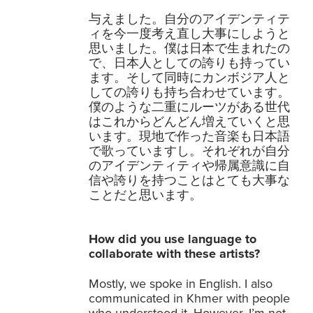
与えました。自分のアイデンティテ
ィを今一度考え直し大事にしようと
思いました。僕は日本で生まれたの
で、日本人としての誇りも持ってい
ます。そして同時にカンボジア人と
しての誇りも持ち合わせています。
僕のような二重にルーツがある世代
はこれからどんどん増えていくと思
います。現地で作った音楽も日本語
で歌っていますし。それぞれが自分
のアイデンティティや帰属意識に自
信や誇りを持つことはとても大事な
ことだと思います。
How did you use language to
collaborate with these artists?
Mostly, we spoke in English. I also
communicated in Khmer with people
who understood it. However, I’m not