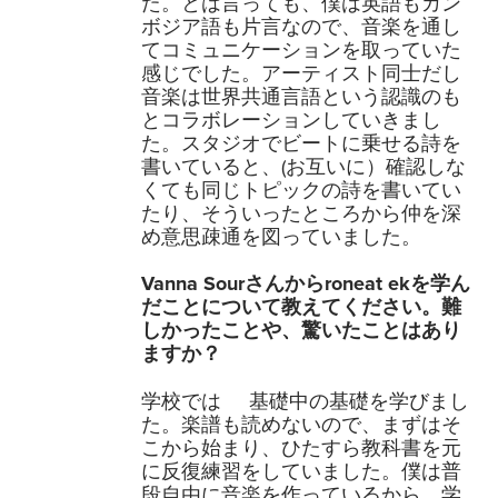
た。とは言っても、僕は英語もカン
ボジア語も片言なので、音楽を通し
てコミュニケーションを取っていた
感じでした。アーティスト同士だし
音楽は世界共通言語という認識のも
とコラボレーションしていきまし
た。スタジオでビートに乗せる詩を
書いていると、(お互いに）確認しな
くても同じトピックの詩を書いてい
たり、そういったところから仲を深
め意思疎通を図っていました。
Vanna Sourさんからroneat ekを学ん
だことについて教えてください。難
しかったことや、驚いたことはあり
ますか？
学校では 基礎中の基礎を学びまし
た。楽譜も読めないので、まずはそ
こから始まり、ひたすら教科書を元
に反復練習をしていました。僕は普
段自由に音楽を作っているから、学