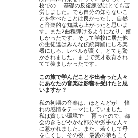
校での 基礎の反復練習はとても苦
労しました。でも自分の知らないこ
とを学べたことは良かったし、自然
と音楽的な知識も上がったと思いま
す。また2曲程弾けるようになり、嬉
しかったです。そして学校に居た他
の生徒達はみんな伝統舞踊にしろ楽
器にしろ、レベルが高く、とても驚
かされました。まじで英才教育され
てて羨ましかったです。
この旅で学んだことや出会った人々
にあなたの音楽は影響を受けたと思
いますか？
私の初期の音楽は、ほとんどが 憧
れの感情をテーマにしていました：
私は貧しい環境で 育ったので、都
会のきらびやかな部分や派手な人々
に惹かれました。また、若くして母
を亡くし、その後、最愛の弟も亡く